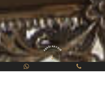
K
A
I
Ğ
Y
A
D
Ş
I
A
R