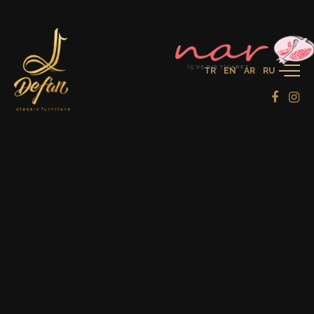
TR
EN
AR
RU