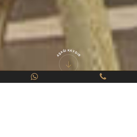
K
A
I
Ğ
Y
A
D
Ş
I
A
R