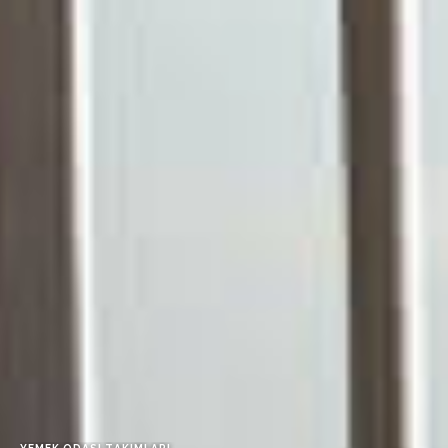
YEMEK
ODASI
TAKIMLARI