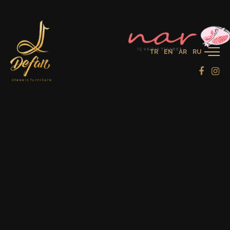
TR
EN
AR
RU